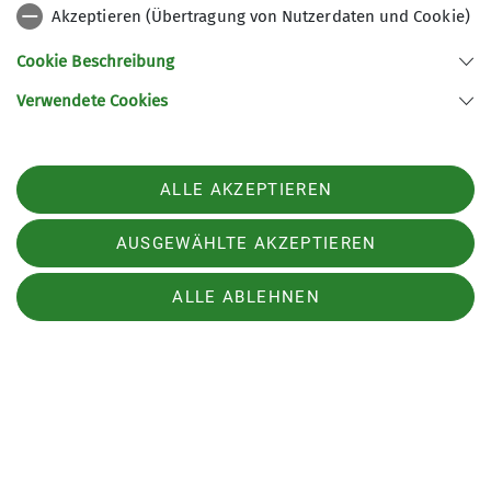
Turnschuhe und Sportkleidung nicht
Akzeptieren (Übertragung von Nutzerdaten und Cookie)
vergessen!
Cookie Beschreibung
Verwendete Cookies
ALLE AKZEPTIEREN
Einverständniserklärungen
AUSGEWÄHLTE AKZEPTIEREN
ALLE ABLEHNEN
für Minderjährige
Einverständniserklärung für Minderjährige
(PDF)!
Download!