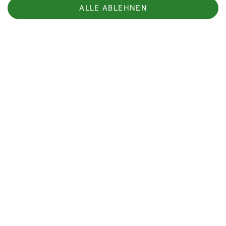
Vereinbarung über Fast Lane-Zugang (PDF)!
ALLE ABLEHNEN
Download!