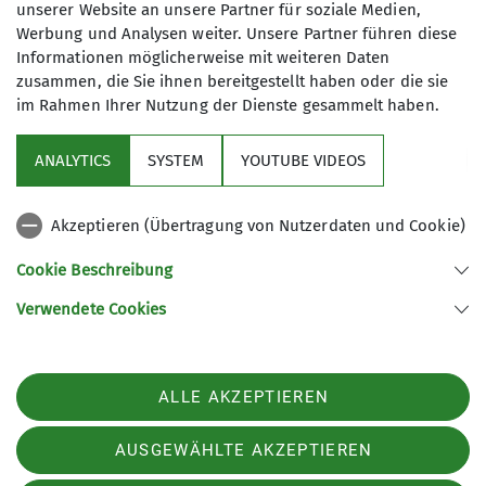
Einverständniserklärungen
unserer Website an unsere Partner für soziale Medien,
Anerkennung der Benutzerordnung zur
Werbung und Analysen weiter. Unsere Partner führen diese
Informationen möglicherweise mit weiteren Daten
Nutzung des DAV Kletterzentrums Fulda für
zusammen, die Sie ihnen bereitgestellt haben oder die sie
Tageskunden (PDF)!
für Minderjährige
im Rahmen Ihrer Nutzung der Dienste gesammelt haben.
Download!
ANALYTICS
SYSTEM
YOUTUBE VIDEOS
Erklärung für Lehrer und
Einverständniserklärung für Minderjährige
(PDF)!
Gruppenleiter
Akzeptieren (Übertragung von Nutzerdaten und Cookie)
Download!
Cookie Beschreibung
Erklärung für Lehrer und Gruppenleiter zur
Verwendete Cookies
Nutzung des DAV Kletter- und Boulderzentrums
Fulda (PDF)!
Vereinbarung über Fast Lane-
ALLE AKZEPTIEREN
Zugang
Download!
AUSGEWÄHLTE AKZEPTIEREN