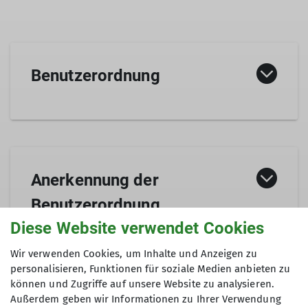
Benutzerordnung
Benutzerordnung für das DAV Kletter- und
Boulderzentrum Fulda - Stand 1. Dezember
2024 (PDF)!
Anerkennung der
Benutzerordnung
Download!
Diese Website verwendet Cookies
Wir verwenden Cookies, um Inhalte und Anzeigen zu
zur Nutzung des DAV Kletterzentrums
personalisieren, Funktionen für soziale Medien anbieten zu
können und Zugriffe auf unsere Website zu analysieren.
Fulda für Tageskunden
Außerdem geben wir Informationen zu Ihrer Verwendung