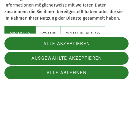
Informationen möglicherweise mit weiteren Daten
zusammen, die Sie ihnen bereitgestellt haben oder die sie
JDAV Fulda
im Rahmen Ihrer Nutzung der Dienste gesammelt haben.
ANALYTICS
SYSTEM
YOUTUBE VIDEOS
Kletterzentrum der Sektion Fulda des Deutschen Alpenvereins e.V.
ALLE AKZEPTIEREN
Goerdelerstraße 72
36100 Petersberg
Akzeptieren (Übertragung von Nutzerdaten und Cookie)
Telefon 0661 - 96 25 68 85
AUSGEWÄHLTE AKZEPTIEREN
Cookie Beschreibung
AGB
Impressum
Datenschutz
Datenschutz-Einstellungen
ALLE ABLEHNEN
Verwendete Cookies
Stornobedingungen