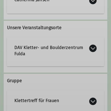
catherina.jansen@dav-fulda.de
Unsere Veranstaltungsorte
Qualifikationen
DAV Kletter- und Boulderzentrum
Kletterbetreuer*in Breitensport
Fulda
Ämter
Goerdelerstraße 72
36100 Petersberg
Gruppe
Kletterzentrum
Klettern
Details
Klettertreff für Frauen