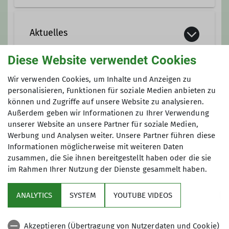
Du wolltest schon immer ohne Stress,
ohne Leistungsdruck und mit
Aktuelles
Gleichgesinnten klettern?
Dich regelmäßig mit anderen Frauen
Diese Website verwendet Cookies
treffen, gemeinsam sportlich aktiv
Details
Wir verwenden Cookies, um Inhalte und Anzeigen zu
sein und dabei gute Gespräche
Termine DAV Kletter- und
personalisieren, Funktionen für soziale Medien anbieten zu
führen?
Boulderzentrum Fulda
können und Zugriffe auf unsere Website zu analysieren.
Dann bist du bei unserem Frauen-
Außerdem geben wir Informationen zu Ihrer Verwendung
Klettertreff genau richtig.
unserer Website an unsere Partner für soziale Medien,
Egal, ob du nach einer längeren Pause
Werbung und Analysen weiter. Unsere Partner führen diese
wieder einsteigen möchtest, den
Informationen möglicherweise mit weiteren Daten
zusammen, die Sie ihnen bereitgestellt haben oder die sie
Sport ganz neu entdecken willst oder
im Rahmen Ihrer Nutzung der Dienste gesammelt haben.
dir einfach einen geschützten
Rahmen wünschst – hier ist Raum für
ANALYTICS
SYSTEM
YOUTUBE VIDEOS
DAV KLZ Fulda
dich, dein Tempo und deine
Entwicklung.
DAV Fulda
Akzeptieren (Übertragung von Nutzerdaten und Cookie)